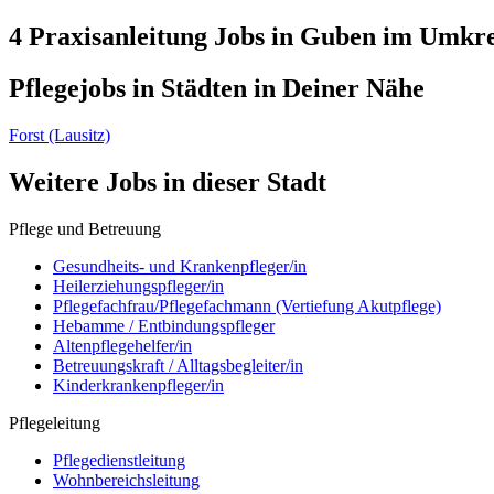
4 Praxisanleitung
Jobs in
Guben
im Umkre
Pflegejobs in
Städten
in Deiner Nähe
Forst (Lausitz)
Weitere Jobs in
dieser Stadt
Pflege und Betreuung
Gesundheits- und Krankenpfleger/in
Heilerziehungspfleger/in
Pflegefachfrau/Pflegefachmann (Vertiefung Akutpflege)
Hebamme / Entbindungspfleger
Altenpflegehelfer/in
Betreuungskraft / Alltagsbegleiter/in
Kinderkrankenpfleger/in
Pflegeleitung
Pflegedienstleitung
Wohnbereichsleitung