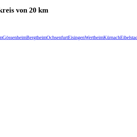
reis von 20 km
im
Gössenheim
Bergtheim
Ochsenfurt
Eisingen
Wertheim
Kürnach
Eibelsta