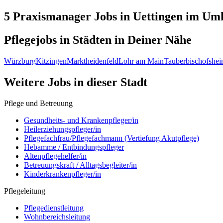
5 Praxismanager
Jobs in
Uettingen
im Umk
Pflegejobs in
Städten
in Deiner Nähe
Würzburg
Kitzingen
Marktheidenfeld
Lohr am Main
Tauberbischofshe
Weitere Jobs in
dieser Stadt
Pflege und Betreuung
Gesundheits- und Krankenpfleger/in
Heilerziehungspfleger/in
Pflegefachfrau/Pflegefachmann (Vertiefung Akutpflege)
Hebamme / Entbindungspfleger
Altenpflegehelfer/in
Betreuungskraft / Alltagsbegleiter/in
Kinderkrankenpfleger/in
Pflegeleitung
Pflegedienstleitung
Wohnbereichsleitung