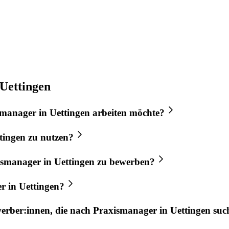
Uettingen
smanager
in
Uettingen
arbeiten möchte?
tingen
zu nutzen?
ismanager
in
Uettingen
zu bewerben?
er
in
Uettingen
?
werber:innen, die nach
Praxismanager
in
Uettingen
suc