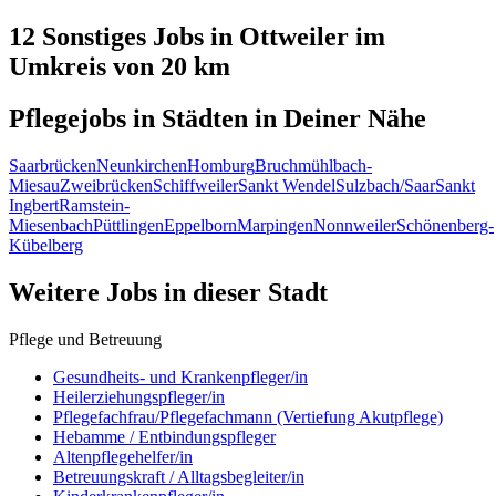
12 Sonstiges
Jobs in
Ottweiler
im
Umkreis von 20 km
Pflegejobs in
Städten
in Deiner Nähe
Saarbrücken
Neunkirchen
Homburg
Bruchmühlbach-
Miesau
Zweibrücken
Schiffweiler
Sankt Wendel
Sulzbach/Saar
Sankt
Ingbert
Ramstein-
Miesenbach
Püttlingen
Eppelborn
Marpingen
Nonnweiler
Schönenberg-
Kübelberg
Weitere Jobs in
dieser Stadt
Pflege und Betreuung
Gesundheits- und Krankenpfleger/in
Heilerziehungspfleger/in
Pflegefachfrau/Pflegefachmann (Vertiefung Akutpflege)
Hebamme / Entbindungspfleger
Altenpflegehelfer/in
Betreuungskraft / Alltagsbegleiter/in