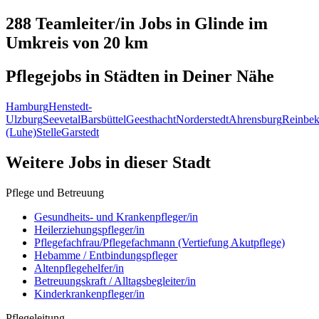
288 Teamleiter/in
Jobs in
Glinde
im
Umkreis von 20 km
Pflegejobs in
Städten
in Deiner Nähe
Hamburg
Henstedt-
Ulzburg
Seevetal
Barsbüttel
Geesthacht
Norderstedt
Ahrensburg
Reinbe
(Luhe)
Stelle
Garstedt
Weitere Jobs in
dieser Stadt
Pflege und Betreuung
Gesundheits- und Krankenpfleger/in
Heilerziehungspfleger/in
Pflegefachfrau/Pflegefachmann (Vertiefung Akutpflege)
Hebamme / Entbindungspfleger
Altenpflegehelfer/in
Betreuungskraft / Alltagsbegleiter/in
Kinderkrankenpfleger/in
Pflegeleitung