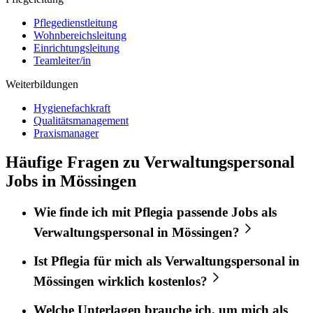
Pflegedienstleitung
Wohnbereichsleitung
Einrichtungsleitung
Teamleiter/in
Weiterbildungen
Hygienefachkraft
Qualitätsmanagement
Praxismanager
Häufige Fragen zu Verwaltungspersonal
Jobs in Mössingen
Wie finde ich mit
Pflegia
passende Jobs als
Verwaltungspersonal
in
Mössingen
?
Ist
Pflegia
für mich als
Verwaltungspersonal
in
Mössingen
wirklich kostenlos?
Welche Unterlagen brauche ich, um mich als