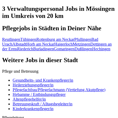
3 Verwaltungspersonal
Jobs in
Mössingen
im Umkreis von 20 km
Pflegejobs in
Städten
in Deiner Nähe
Reutlingen
Tübingen
Rottenburg am Neckar
Pfullingen
Bad
Urach
Albstadt
Horb am Neckar
Haigerloch
Metzingen
Dettingen an
der Erms
Riederich
Burladingen
Gomaringen
Dußlingen
Hechingen
Weitere Jobs in
dieser Stadt
Pflege und Betreuung
Gesundheits- und Krankenpfleger/in
Heilerziehungspfleger/in
Pflegefachfrau/Pflegefachmann (Vertiefung Akutpflege)
Hebamme / Entbindungspfleger
Altenpflegehelfer/in
Betreuungskraft / Alltagsbegleiter/in
Kinderkrankenpfleger/in
Pflegeleitung