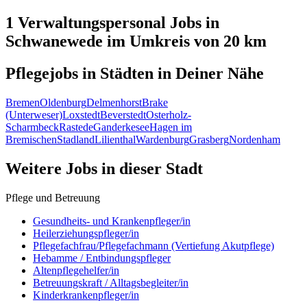
1 Verwaltungspersonal
Jobs in
Schwanewede
im Umkreis von 20 km
Pflegejobs in
Städten
in Deiner Nähe
Bremen
Oldenburg
Delmenhorst
Brake
(Unterweser)
Loxstedt
Beverstedt
Osterholz-
Scharmbeck
Rastede
Ganderkesee
Hagen im
Bremischen
Stadland
Lilienthal
Wardenburg
Grasberg
Nordenham
Weitere Jobs in
dieser Stadt
Pflege und Betreuung
Gesundheits- und Krankenpfleger/in
Heilerziehungspfleger/in
Pflegefachfrau/Pflegefachmann (Vertiefung Akutpflege)
Hebamme / Entbindungspfleger
Altenpflegehelfer/in
Betreuungskraft / Alltagsbegleiter/in
Kinderkrankenpfleger/in