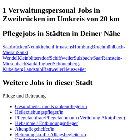
1 Verwaltungspersonal
Jobs in
Zweibrücken
im Umkreis von 20 km
Pflegejobs in
Städten
in Deiner Nähe
Saarbrücken
Neunkirchen
Pirmasens
Homburg
Bruchmühlbach-
Miesau
Sankt
Wendel
Kleinblittersdorf
Schiffweiler
Sulzbach/Saar
Ramstein-
Miesenbach
Sankt Ingbert
Schönenberg-
Kübelberg
Landstuhl
Battweiler
Heusweiler
Weitere Jobs in
dieser Stadt
Pflege und Betreuung
Gesundheits- und Krankenpfleger/in
Heilerziehungspfleger/in
Pflegefachfrau/Pflegefachmann (Vertiefung Akutpflege)
Hebamme / Entbindungspfleger
Altenpflegehelfer/in
Betreuungskraft / Alltagsbegleiter/in