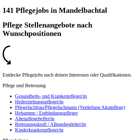
141 Pflegejobs
in
Mandelbachtal
Pflege Stellenangebote nach
Wunschpositionen
Entdecke Pflegejobs nach deinen Interessen oder Qualifikationen.
Pflege und Betreuung
Gesundheits- und Krankenpfleger/in
Heilerziehungspfleger/in
Pflegefachfrau/Pflegefachmann (Vertiefung Akutpflege)
Hebamme / Entbindungspfleger
Altenpflegehelfer/in
Betreuungskraft / Alltagsbegleiter/in
Kinderkrankenpfleger/in