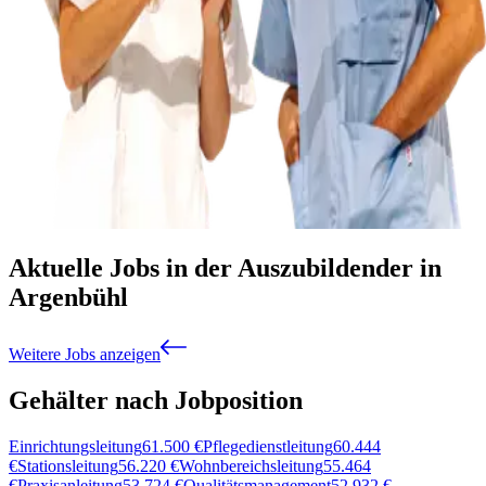
Aktuelle Jobs in der Auszubildender in
Argenbühl
Weitere Jobs anzeigen
Gehälter nach Jobposition
Einrichtungsleitung
61.500
€
Pflegedienstleitung
60.444
€
Stationsleitung
56.220
€
Wohnbereichsleitung
55.464
€
Praxisanleitung
53.724
€
Qualitätsmanagement
52.932
€