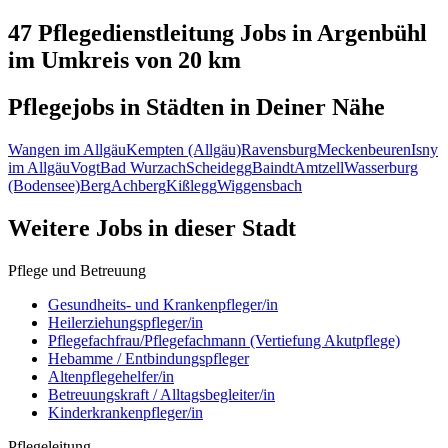
47 Pflegedienstleitung
Jobs in
Argenbühl
im Umkreis von 20 km
Pflegejobs in
Städten
in Deiner Nähe
Wangen im Allgäu
Kempten (Allgäu)
Ravensburg
Meckenbeuren
Isny
im Allgäu
Vogt
Bad Wurzach
Scheidegg
Baindt
Amtzell
Wasserburg
(Bodensee)
Berg
Achberg
Kißlegg
Wiggensbach
Weitere Jobs in
dieser Stadt
Pflege und Betreuung
Gesundheits- und Krankenpfleger/in
Heilerziehungspfleger/in
Pflegefachfrau/Pflegefachmann (Vertiefung Akutpflege)
Hebamme / Entbindungspfleger
Altenpflegehelfer/in
Betreuungskraft / Alltagsbegleiter/in
Kinderkrankenpfleger/in
Pflegeleitung