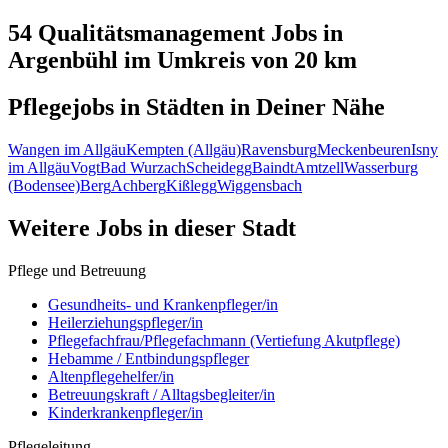
54 Qualitätsmanagement
Jobs in
Argenbühl
im Umkreis von 20 km
Pflegejobs in
Städten
in Deiner Nähe
Wangen im Allgäu
Kempten (Allgäu)
Ravensburg
Meckenbeuren
Isny
im Allgäu
Vogt
Bad Wurzach
Scheidegg
Baindt
Amtzell
Wasserburg
(Bodensee)
Berg
Achberg
Kißlegg
Wiggensbach
Weitere Jobs in
dieser Stadt
Pflege und Betreuung
Gesundheits- und Krankenpfleger/in
Heilerziehungspfleger/in
Pflegefachfrau/Pflegefachmann (Vertiefung Akutpflege)
Hebamme / Entbindungspfleger
Altenpflegehelfer/in
Betreuungskraft / Alltagsbegleiter/in
Kinderkrankenpfleger/in
Pflegeleitung