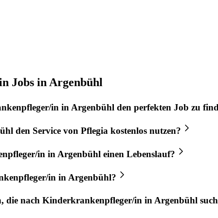
in Jobs in Argenbühl
nkenpfleger/in
in
Argenbühl
den perfekten
Job
zu fin
ühl
den Service von
Pflegia
kostenlos nutzen?
npfleger/in
in
Argenbühl
einen Lebenslauf?
kenpfleger/in
in
Argenbühl
?
n, die nach
Kinderkrankenpfleger/in
in
Argenbühl
such