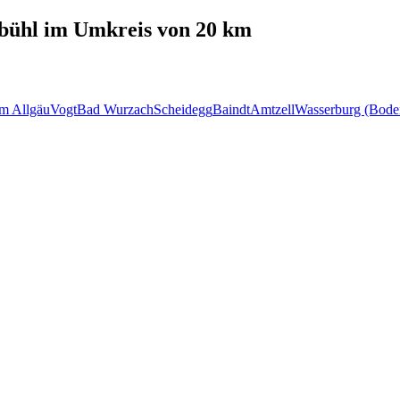
bühl
im Umkreis von 20 km
im Allgäu
Vogt
Bad Wurzach
Scheidegg
Baindt
Amtzell
Wasserburg (Bode