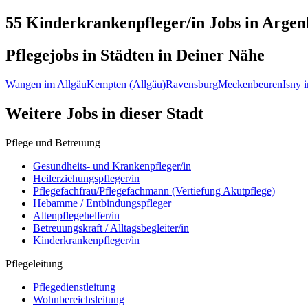
55 Kinderkrankenpfleger/in
Jobs in
Argen
Pflegejobs in
Städten
in Deiner Nähe
Wangen im Allgäu
Kempten (Allgäu)
Ravensburg
Meckenbeuren
Isny 
Weitere Jobs in
dieser Stadt
Pflege und Betreuung
Gesundheits- und Krankenpfleger/in
Heilerziehungspfleger/in
Pflegefachfrau/Pflegefachmann (Vertiefung Akutpflege)
Hebamme / Entbindungspfleger
Altenpflegehelfer/in
Betreuungskraft / Alltagsbegleiter/in
Kinderkrankenpfleger/in
Pflegeleitung
Pflegedienstleitung
Wohnbereichsleitung