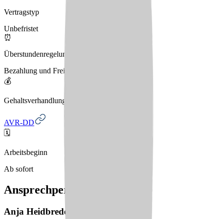
Vertragstyp
Unbefristet
⏰
Überstundenregelung
Bezahlung und Freizeitausgleich
💰
Gehaltsverhandlungen
AVR-DD
🗓️
Arbeitsbeginn
Ab sofort
Ansprechperson
Anja
Heidbreder-Diekmann