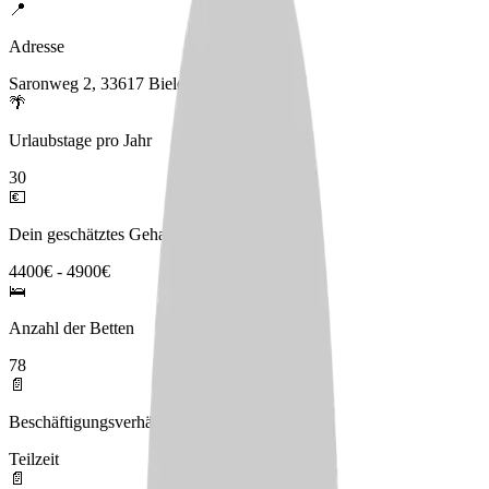
📍
Adresse
Saronweg 2, 33617 Bielefeld
🌴
Urlaubstage pro Jahr
30
💶
Dein geschätztes Gehalt
4400€ - 4900€
🛌
Anzahl der Betten
78
📄
Beschäftigungsverhältnis
Teilzeit
📄