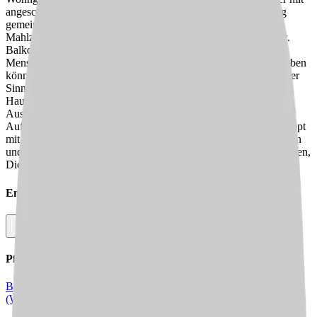
angeschlossener Küche. Hier können die Senior:innen den Tag
gemeinsam gestalten und auf Wunsch an der Zubereitung der
Mahlzeiten teilnehmen. Die Wohnküchen haben Terrassen bzw.
Balkone, damit auch bettlägerige oder im Rollstuhl sitzende
Menschen am Leben innerhalb und außerhalb des Hauses teilhaben
können. Im Außenbereich ist darüber hinaus ein rollstuhlgerechter
Sinnesgarten geplant. Die helle und freundliche Gestaltung des
Hauses, das erst in 2022 eröffnet wurde, und die hochwertige
Ausstattung sorgen für eine besondere Wohn- und
Aufenthaltsqualität. Das hausgemeinschaftliche Betreuungskonzept
mit etagenbezogener Speisenversorgung fördert das Wohlbefinden
und die Selbstbestimmtheit der SeniorInnen. Wir würden uns freuen,
Dich in unserem Team begrüßen zu dürfen!
Empfehle diesen
Job
Facebook
Link kopieren
Pflegejobs in
Städten
in Deiner Nähe
Bielefeld
Herford
Spenge
Oerlinghausen
Werther
(Westfalen)
Steinhagen
Schloß Holte-Stukenbrock
Leopoldshöhe