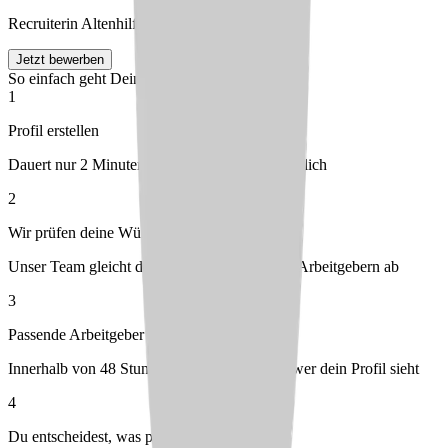
Recruiterin Altenhilfe Bethel
Jetzt bewerben
So einfach geht Deine Bewerbung
1
Profil erstellen
Dauert nur 2 Minuten – kostenlos & unverbindlich
2
Wir prüfen deine Wünsche
Unser Team gleicht dein Profil mit passenden Arbeitgebern ab
3
Passende Arbeitgeber melden sich bei dir
Innerhalb von 48 Stunden – du entscheidest, wer dein Profil sieht
4
Du entscheidest, was passt