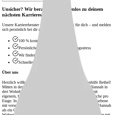
Unsicher? Wir beraten dich kostenlos zu deinem
nächsten Karriereschritt
Unsere Karriereberater finden passende Jobs für dich – und melden
sich persönlich bei dir zurück.
100 % kostenlos & unverbindlich
Persönliche Beratung statt Bewerbungsstress
Wir finden passende Jobs für dich
Schneller Rückruf
Über uns
Herzlich willkommen im Haus Abendfrieden der Altenhilfe Bethel!
Mitten in der Ortschaft Bethel gelegen bietet das Haus Hannah in
drei Wohnbereichen jeweils 26 bzw. 27 Einzelzimmern mit
eigenem, barrierefreiem Badezimmer sowie einer Wohnküche pro
Etage. In der unteren Etage befindet sich die Gemeinschaftsebene
mit verschiedenen Veranstaltungsräumen sowie dem Raum Hannah
als ein Ort für geistliches Leben. Den Mittelpunkt jeder
Wohngruppe bildet ein offen gestaltetes Wohn- und Esszimmer mit