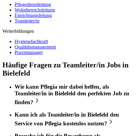
Pflegedienstleitung
Wohnbereichsleitung
Einrichtungsleitung
Teamleiter/in
Weiterbildungen
Hygienefachkraft
Qualitätsmanagement
Praxismanager
Häufige Fragen zu Teamleiter/in Jobs in
Bielefeld
Wie kann
Pflegia
mir dabei helfen, als
Teamleiter/in
in
Bielefeld
den perfekten
Job
zu
finden?
Kann ich als
Teamleiter/in
in
Bielefeld
den
Service von
Pflegia
kostenlos nutzen?
Brauche ich für die Bewerbung als