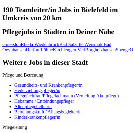
190 Teamleiter/in
Jobs in
Bielefeld
im
Umkreis von 20 km
Pflegejobs in
Städten
in Deiner Nähe
Gütersloh
Rheda-Wiedenbrück
Bad Salzuflen
Versmold
Bad
Oeynhausen
Herford
Löhne
Kirchlengern
Verl
Borgholzhausen
Spenge
O
Weitere Jobs in
dieser Stadt
Pflege und Betreuung
Gesundheits- und Krankenpfleger/in
Heilerziehungspfleger/in
Pflegefachfrau/Pflegefachmann (Vertiefung Akutpflege)
Hebamme / Entbindungspfleger
Altenpflegehelfer/in
Betreuungskraft / Alltagsbegleiter/in
Kinderkrankenpfleger/in
Pflegeleitung