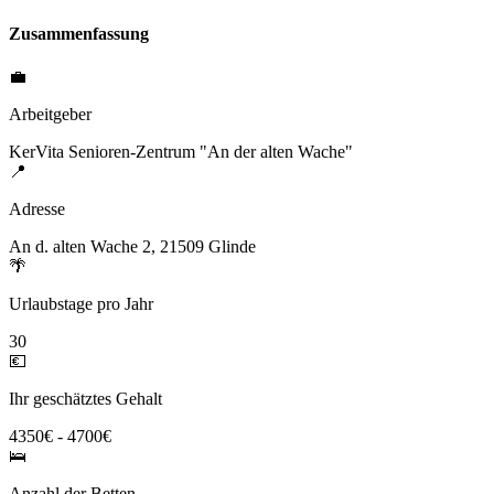
Zusammenfassung
💼
Arbeitgeber
KerVita Senioren-Zentrum "An der alten Wache"
📍
Adresse
An d. alten Wache 2, 21509 Glinde
🌴
Urlaubstage pro Jahr
30
💶
Ihr geschätztes Gehalt
4350€ - 4700€
🛌
Anzahl der Betten