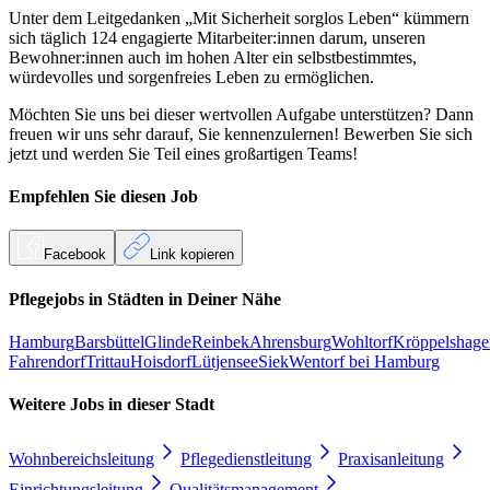
Unter dem Leitgedanken „Mit Sicherheit sorglos Leben“ kümmern
sich täglich 124 engagierte Mitarbeiter:innen darum, unseren
Bewohner:innen auch im hohen Alter ein selbstbestimmtes,
würdevolles und sorgenfreies Leben zu ermöglichen.
Möchten Sie uns bei dieser wertvollen Aufgabe unterstützen? Dann
freuen wir uns sehr darauf, Sie kennenzulernen! Bewerben Sie sich
jetzt und werden Sie Teil eines großartigen Teams!
Empfehlen Sie diesen
Job
Facebook
Link kopieren
Pflegejobs in
Städten
in Deiner Nähe
Hamburg
Barsbüttel
Glinde
Reinbek
Ahrensburg
Wohltorf
Kröppelshage
Fahrendorf
Trittau
Hoisdorf
Lütjensee
Siek
Wentorf bei Hamburg
Weitere Jobs in
dieser Stadt
Wohnbereichsleitung
Pflegedienstleitung
Praxisanleitung
Einrichtungsleitung
Qualitätsmanagement