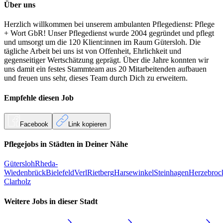
Über uns
Herzlich willkommen bei unserem ambulanten Pflegedienst: Pflege
+ Wort GbR! Unser Pflegedienst wurde 2004 gegründet und pflegt
und umsorgt um die 120 Klient:innen im Raum Gütersloh. Die
tägliche Arbeit bei uns ist von Offenheit, Ehrlichkeit und
gegenseitiger Wertschätzung geprägt. Über die Jahre konnten wir
uns damit ein festes Stammteam aus 20 Mitarbeitenden aufbauen
und freuen uns sehr, dieses Team durch Dich zu erweitern.
Empfehle diesen
Job
Facebook
Link kopieren
Pflegejobs in
Städten
in Deiner Nähe
Gütersloh
Rheda-
Wiedenbrück
Bielefeld
Verl
Rietberg
Harsewinkel
Steinhagen
Herzebroc
Clarholz
Weitere Jobs in
dieser Stadt