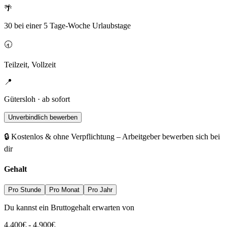
🌴
30 bei einer 5 Tage-Woche Urlaubstage
🕣
Teilzeit, Vollzeit
📍
Gütersloh · ab sofort
Unverbindlich bewerben
🔒 Kostenlos & ohne Verpflichtung – Arbeitgeber bewerben sich bei
dir
Gehalt
Pro Stunde
Pro Monat
Pro Jahr
Du kannst ein Bruttogehalt erwarten von
4.400
€
-
4.900
€