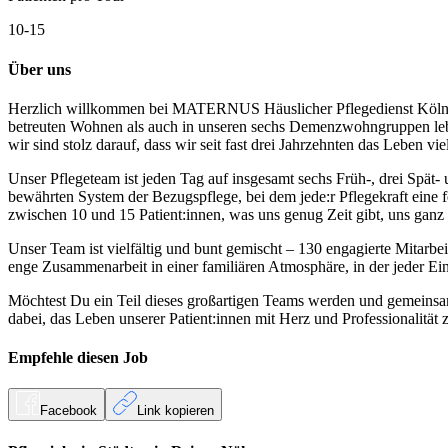
10-15
Über uns
Herzlich willkommen bei MATERNUS Häuslicher Pflegedienst Köln-Rode
betreuten Wohnen als auch in unseren sechs Demenzwohngruppen leben
wir sind stolz darauf, dass wir seit fast drei Jahrzehnten das Leben 
Unser Pflegeteam ist jeden Tag auf insgesamt sechs Früh-, drei Spät-
bewährten System der Bezugspflege, bei dem jede:r Pflegekraft eine f
zwischen 10 und 15 Patient:innen, was uns genug Zeit gibt, uns ganz 
Unser Team ist vielfältig und bunt gemischt – 130 engagierte Mitarbe
enge Zusammenarbeit in einer familiären Atmosphäre, in der jeder Ei
Möchtest Du ein Teil dieses großartigen Teams werden und gemeins
dabei, das Leben unserer Patient:innen mit Herz und Professionalität 
Empfehle diesen
Job
Facebook
Link kopieren