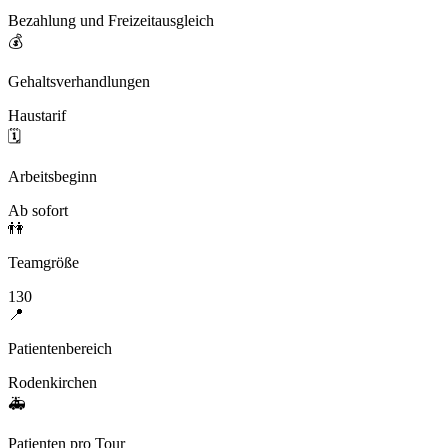
Bezahlung und Freizeitausgleich
💰
Gehaltsverhandlungen
Haustarif
🗓️
Arbeitsbeginn
Ab sofort
👫
Teamgröße
130
📍
Patientenbereich
Rodenkirchen
🚑
Patienten pro Tour