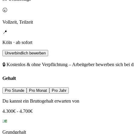
🕣
Vollzeit, Teilzeit
📍
Köln · ab sofort
Unverbindlich bewerben
🔒 Kostenlos & ohne Verpflichtung – Arbeitgeber bewerben sich bei d
Gehalt
Pro Stunde
Pro Monat
Pro Jahr
Du kannst ein Bruttogehalt erwarten von
4.300
€
-
4.700
€
Grundgehalt