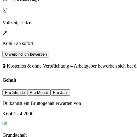
🕣
Vollzeit, Teilzeit
📍
Köln · ab sofort
Unverbindlich bewerben
🔒 Kostenlos & ohne Verpflichtung – Arbeitgeber bewerben sich bei d
Gehalt
Pro Stunde
Pro Monat
Pro Jahr
Du kannst ein Bruttogehalt erwarten von
3.650
€
-
4.200
€
Grundgehalt