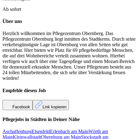
Ab sofort
Über uns
Herzlich willkommen im Pflegezentrum Obernberg. Das
Pflegezentrum Obernburg liegt inmitten des Stadtkerns. Durch seine
verkehrsgünstigste Lage ist Obernburg von allen Seiten sehr gut
erreichbar. Hier bieten wir Platz für 69 pflegebedürftige Menschen,
die auf drei Wohnbereiche verteilt zusammen wohnen. Hierbei
verfügen wir auch über eine Tagespflege und einen Mozart-Bereich
für demenziell erkrankte Menschen. Unser Pflegeteam besteht aus
24 tollen Mitarbeitenden, die sich sehr über Verstärkung freuen
würden!
Empfehle diesen
Job
Facebook
Link kopieren
Pflegejobs in
Städten
in Deiner Nähe
Aschaffenburg
Elsenfeld
Erlenbach am Main
Wörth am
Main
Kleinwallstadt
Obernburg am Main
Stockstadt am