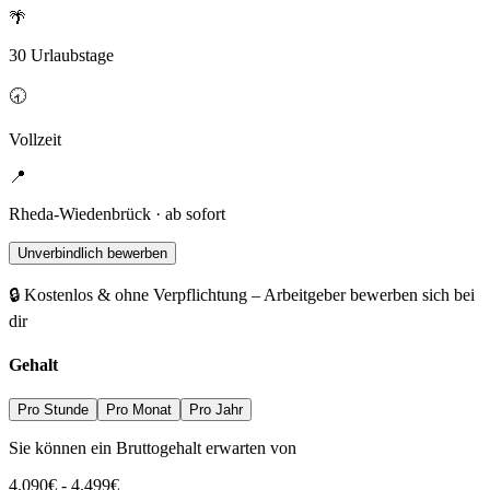
🌴
30 Urlaubstage
🕣
Vollzeit
📍
Rheda-Wiedenbrück · ab sofort
Unverbindlich bewerben
🔒 Kostenlos & ohne Verpflichtung – Arbeitgeber bewerben sich bei
dir
Gehalt
Pro Stunde
Pro Monat
Pro Jahr
Sie können ein Bruttogehalt erwarten von
4.090
€
-
4.499
€