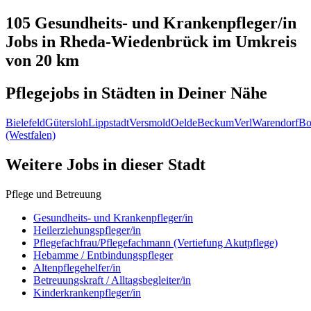
105 Gesundheits- und Krankenpfleger/in
Jobs in
Rheda-Wiedenbrück
im Umkreis
von 20 km
Pflegejobs in
Städten
in Deiner Nähe
Bielefeld
Gütersloh
Lippstadt
Versmold
Oelde
Beckum
Verl
Warendorf
Bo
(Westfalen)
Weitere Jobs in
dieser Stadt
Pflege und Betreuung
Gesundheits- und Krankenpfleger/in
Heilerziehungspfleger/in
Pflegefachfrau/Pflegefachmann (Vertiefung Akutpflege)
Hebamme / Entbindungspfleger
Altenpflegehelfer/in
Betreuungskraft / Alltagsbegleiter/in
Kinderkrankenpfleger/in