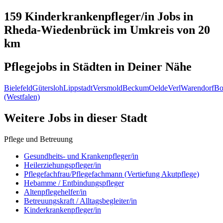
159 Kinderkrankenpfleger/in
Jobs in
Rheda-Wiedenbrück
im Umkreis von 20
km
Pflegejobs in
Städten
in Deiner Nähe
Bielefeld
Gütersloh
Lippstadt
Versmold
Beckum
Oelde
Verl
Warendorf
Bo
(Westfalen)
Weitere Jobs in
dieser Stadt
Pflege und Betreuung
Gesundheits- und Krankenpfleger/in
Heilerziehungspfleger/in
Pflegefachfrau/Pflegefachmann (Vertiefung Akutpflege)
Hebamme / Entbindungspfleger
Altenpflegehelfer/in
Betreuungskraft / Alltagsbegleiter/in
Kinderkrankenpfleger/in