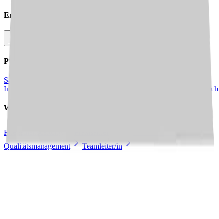
Empfehlen Sie diesen
Job
Facebook
Link kopieren
Pflegejobs in
Städten
in Deiner Nähe
Saarbrücken
Kleinblittersdorf
Völklingen
Sankt
Ingbert
Sulzbach/Saar
Püttlingen
Heusweiler
Schwalbach
Bous
Quiersch
Weitere Jobs in
dieser Stadt
Pflegedienstleitung
Praxisanleitung
Wohnbereichsleitung
Qualitätsmanagement
Teamleiter/in