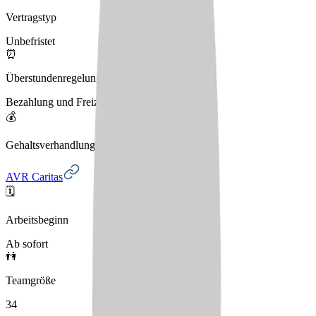
Vertragstyp
Unbefristet
⏰
Überstundenregelung
Bezahlung und Freizeitausgleich
💰
Gehaltsverhandlungen
AVR Caritas
🗓️
Arbeitsbeginn
Ab sofort
👫
Teamgröße
34