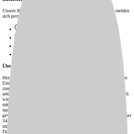
Unsere Karriereberater finden passende Jobs für dich – und melden
sich persönlich bei dir zurück.
100 % kostenlos & unverbindlich
Persönliche Beratung statt Bewerbungsstress
Wir finden passende Jobs für dich
Schneller Rückruf
Über uns
Herzlich willkommen im
Caritas SeniorenHaus St. Irmina! Unsere
Einrichtung befindet sich in wunderschöner Lage mit viel Raum
zum Wohlfühlen. 2006 wurde unser Haus gegründet und bietet
seither bis zu 97 pflegebedürftigen Menschen die Möglichkeit, sich
wie zu Hause zu fühlen, sogar das lieb gewonnene Haustier darf
mitgebracht werden. Wir möchten die Vorteile einer sicheren
stationären Pflege und Begleitung mit den Erfahrungen des
gewohnten Lebens zu Hause verknüpfen. Dafür kümmert sich unser
34-köpfiges Pflegeteam täglich mit großer Hingabe und Fürsorge
um unsere Bewohner:innen. Möchten Sie uns dabei unterstützen?
Dann freuen wir uns auf Ihre Bewerbung.