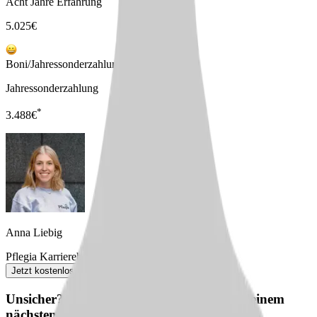
Acht Jahre Erfahrung
5.025
€
Boni/Jahressonderzahlungen
Jahressonderzahlung
*
3.488
€
Anna Liebig
Pflegia Karriereberaterin
Jetzt kostenlos anfordern
Unsicher? Wir beraten dich kostenlos zu deinem
nächsten Karriereschritt