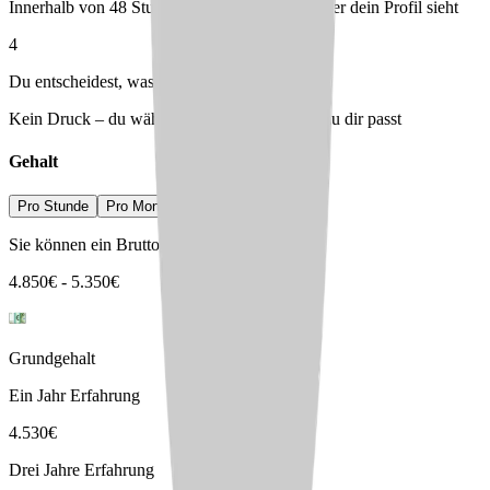
Innerhalb von 48 Stunden – du entscheidest, wer dein Profil sieht
4
Du entscheidest, was passt
Kein Druck – du wählst den Arbeitgeber, der zu dir passt
Gehalt
Pro Stunde
Pro Monat
Pro Jahr
Sie können ein Bruttogehalt erwarten von
4.850
€
-
5.350
€
Grundgehalt
Ein Jahr Erfahrung
4.530
€
Drei Jahre Erfahrung