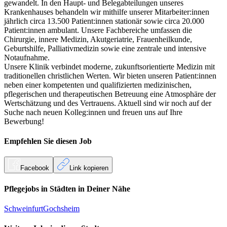
gewandelt. In den Haupt- und Belegabteilungen unseres
Krankenhauses behandeln wir mithilfe unserer
Mitarbeiter:innen
jährlich circa 13.500
Patient:innen
stationär sowie circa 20.000
Patient:innen
ambulant. Unsere Fachbereiche umfassen die
Chirurgie, innere Medizin,
Akutgeriatrie
, Frauenheilkunde,
Geburtshilfe, Palliativmedizin sowie eine zentrale und intensive
Notaufnahme.
Unsere Klinik verbindet moderne, zukunftsorientierte Medizin mit
traditionellen christlichen Werten. Wir bieten unseren
Patient:innen
neben einer kompetenten und qualifizierten medizinischen,
pflegerischen und therapeutischen Betreuung eine Atmosphäre der
Wertschätzung und des Vertrauens. Aktuell sind wir noch auf der
Suche nach neuen Kolleg:innen und freuen uns auf Ihre
Bewerbung!
Empfehlen Sie diesen
Job
Facebook
Link kopieren
Pflegejobs in
Städten
in Deiner Nähe
Schweinfurt
Gochsheim