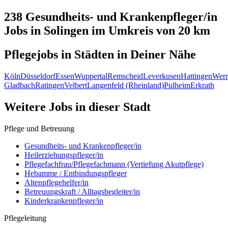
238 Gesundheits- und Krankenpfleger/in
Jobs in
Solingen
im Umkreis von 20 km
Pflegejobs in
Städten
in Deiner Nähe
Köln
Düsseldorf
Essen
Wuppertal
Remscheid
Leverkusen
Hattingen
Werm
Gladbach
Ratingen
Velbert
Langenfeld (Rheinland)
Pulheim
Erkrath
Weitere Jobs in
dieser Stadt
Pflege und Betreuung
Gesundheits- und Krankenpfleger/in
Heilerziehungspfleger/in
Pflegefachfrau/Pflegefachmann (Vertiefung Akutpflege)
Hebamme / Entbindungspfleger
Altenpflegehelfer/in
Betreuungskraft / Alltagsbegleiter/in
Kinderkrankenpfleger/in
Pflegeleitung