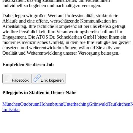
Fachkräften, das eng zusammenarbeitet, um Patient:innen
individuell zu begleiten und nachhaltig zu versorgen.
Dabei legen wir großen Wert auf Professionalität, strukturierte
Abläufe und eine offene, wertschätzende Kommunikation im
Arbeitsalltag. Ihre fachliche Kompetenz ist bei uns ebenso gefragt
wie Ihre Persönlichkeit, Ihre Verantwortungsbereitschaft und Ihr
Engagement. Die ATOS Dr. Schneiderhan GmbH bietet Ihnen ein
modernes medizinisches Umfeld, in dem Sie Ihre Fähigkeiten gezielt
einsetzen und weiterentwickeln können, während Sie aktiv zur
Qualität und Weiterentwicklung unserer Versorgung beitragen.
Empfehlen Sie diesen
Job
Facebook
Link kopieren
Pflegejobs in
Städten
in Deiner Nähe
München
Ottobrunn
Hohenbrunn
Unterhaching
Grünwald
Taufkirchen
N
im Isartal