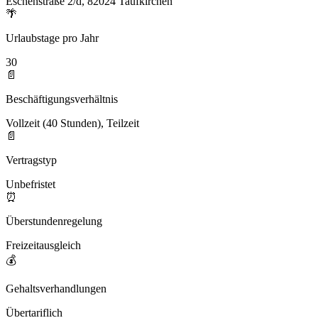
Eschenstraße 2/d, 82024 Taufkirchen
🌴
Urlaubstage pro Jahr
30
📄
Beschäftigungsverhältnis
Vollzeit (40 Stunden), Teilzeit
📄
Vertragstyp
Unbefristet
⏰
Überstundenregelung
Freizeitausgleich
💰
Gehaltsverhandlungen
Übertariflich