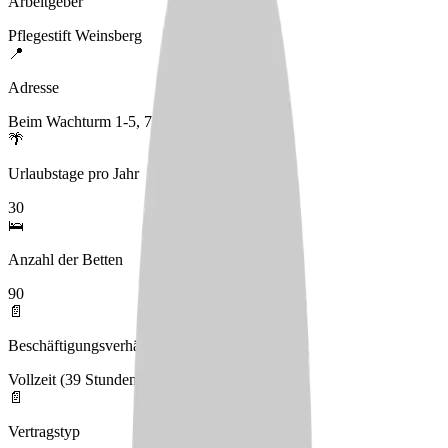
Arbeitgeber
Pflegestift Weinsberg
📍
Adresse
Beim Wachturm 1-5, 74189 Weinsberg
🌴
Urlaubstage pro Jahr
30
🛌
Anzahl der Betten
90
📄
Beschäftigungsverhältnis
Vollzeit (39 Stunden), Teilzeit
📄
Vertragstyp