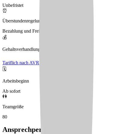
Unbefristet
⏰
Überstundenregelung
Bezahlung und Freizeitausgleich
💰
Gehaltsverhandlungen
Tariflich nach AVR
🗓️
Arbeitsbeginn
Ab sofort
👫
Teamgröße
80
Ansprechperson