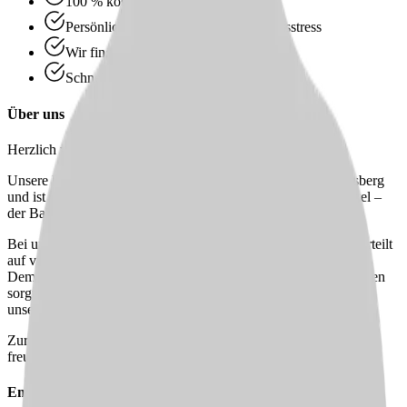
100 % kostenlos & unverbindlich
Persönliche Beratung statt Bewerbungsstress
Wir finden passende Jobs für dich
Schneller Rückruf
Über uns
Herzlich willkommen beim Pflegestift Weinsberg!
Unsere Einrichtung liegt in verkehrsberuhigter Lage in Weinsberg
und ist dank der guten Anbindung an öffentliche Verkehrsmittel –
der Bahnhof ist nur 5 Minuten entfernt – bequem erreichbar.
Bei uns finden 90 Bewohner:innen ein liebevolles Zuhause, verteilt
auf vier reguläre Wohnbereiche sowie einen geschlossenen
Demenzbereich. Unser engagiertes Team aus 80 Mitarbeiter:innen
sorgt täglich mit Herz, Kompetenz und Fürsorge für das Wohl
unserer Bewohner:innen.
Zurzeit suchen wir tatkräftige Verstärkung für unser Team und
freuen uns darauf, Dich kennenzulernen!
Empfehle diesen
Job