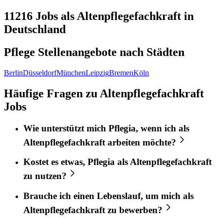
11216
Jobs als Altenpflegefachkraft in
Deutschland
Pflege Stellenangebote nach
Städten
Berlin
Düsseldorf
München
Leipzig
Bremen
Köln
Häufige Fragen zu Altenpflegefachkraft
Jobs
Wie unterstützt mich
Pflegia
, wenn ich als
Altenpflegefachkraft
arbeiten möchte?
Kostet es etwas,
Pflegia
als
Altenpflegefachkraft
zu nutzen?
Brauche ich einen Lebenslauf, um mich als
Altenpflegefachkraft
zu bewerben?