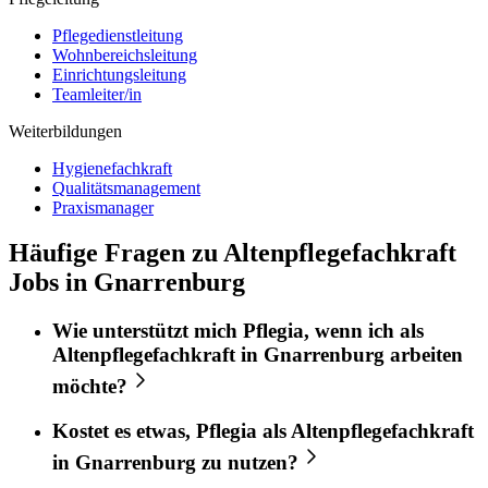
Pflegedienstleitung
Wohnbereichsleitung
Einrichtungsleitung
Teamleiter/in
Weiterbildungen
Hygienefachkraft
Qualitätsmanagement
Praxismanager
Häufige Fragen zu Altenpflegefachkraft
Jobs in Gnarrenburg
Wie unterstützt mich
Pflegia
, wenn ich als
Altenpflegefachkraft
in
Gnarrenburg
arbeiten
möchte?
Kostet es etwas,
Pflegia
als
Altenpflegefachkraft
in
Gnarrenburg
zu nutzen?