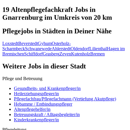
19 Altenpflegefachkraft
Jobs in
Gnarrenburg
im Umkreis von 20 km
Pflegejobs in
Städten
in Deiner Nähe
Loxstedt
Beverstedt
Gyhum
Osterholz-
Scharmbeck
Schwanewede
Ahlerstedt
Oldendorf
Lilienthal
Hagen im
Bremischen
Schiffdorf
Grasberg
Zeven
Kutenholz
Bremen
Weitere Jobs in
dieser Stadt
Pflege und Betreuung
Gesundheits- und Krankenpfleger/in
Heilerziehungspfleger/in
Pflegefachfrau/Pflegefachmann (Vertiefung Akutpflege)
Hebamme / Entbindungspfleger
Altenpflegehelfer/in
Betreuungskraft / Alltagsbegleiter/in
Kinderkrankenpfleger/in
Pflegeleitung