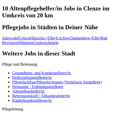
10 Altenpflegehelfer/in
Jobs in
Clenze
im
Umkreis von 20 km
Pflegejobs in
Städten
in Deiner Nähe
Salzwedel
Uelzen
Hitzacker (Elbe)
Lüchow
Dannenberg (Elbe)
Bad
Bevensen
Wittingen
Gusborn
Jameln
Weitere Jobs in
dieser Stadt
Pflege und Betreuung
Gesundheits- und Krankenpfleger/in
Heilerziehungspfleger/in
Pflegefachfrau/Pflegefachmann (Vertiefung Akutpflege)
Hebamme / Entbindungspfleger
Altenpflegehelfer/in
Betreuungskraft / Alltagsbegleiter/in
Kinderkrankenpfleger/in
Pflegeleitung