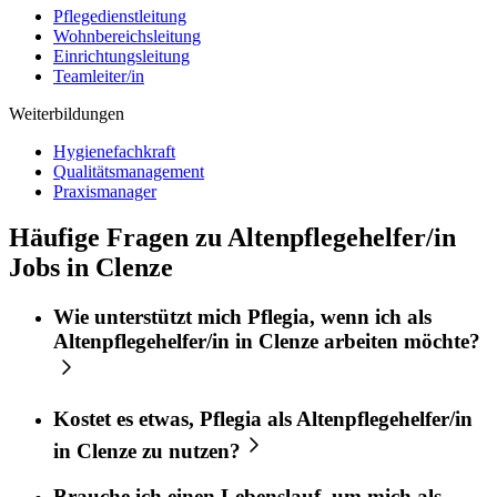
Pflegedienstleitung
Wohnbereichsleitung
Einrichtungsleitung
Teamleiter/in
Weiterbildungen
Hygienefachkraft
Qualitätsmanagement
Praxismanager
Häufige Fragen zu Altenpflegehelfer/in
Jobs in Clenze
Wie unterstützt mich
Pflegia
, wenn ich als
Altenpflegehelfer/in
in
Clenze
arbeiten möchte?
Kostet es etwas,
Pflegia
als
Altenpflegehelfer/in
in
Clenze
zu nutzen?
Brauche ich einen Lebenslauf, um mich als