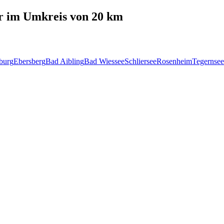
r
im Umkreis von 20 km
burg
Ebersberg
Bad Aibling
Bad Wiessee
Schliersee
Rosenheim
Tegernsee