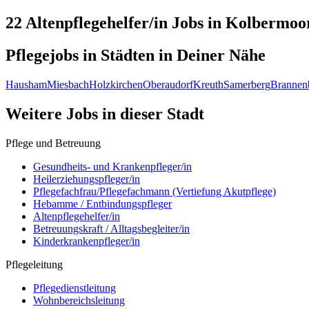
22 Altenpflegehelfer/in
Jobs in
Kolbermoo
Pflegejobs in
Städten
in Deiner Nähe
Hausham
Miesbach
Holzkirchen
Oberaudorf
Kreuth
Samerberg
Brannen
Weitere Jobs in
dieser Stadt
Pflege und Betreuung
Gesundheits- und Krankenpfleger/in
Heilerziehungspfleger/in
Pflegefachfrau/Pflegefachmann (Vertiefung Akutpflege)
Hebamme / Entbindungspfleger
Altenpflegehelfer/in
Betreuungskraft / Alltagsbegleiter/in
Kinderkrankenpfleger/in
Pflegeleitung
Pflegedienstleitung
Wohnbereichsleitung