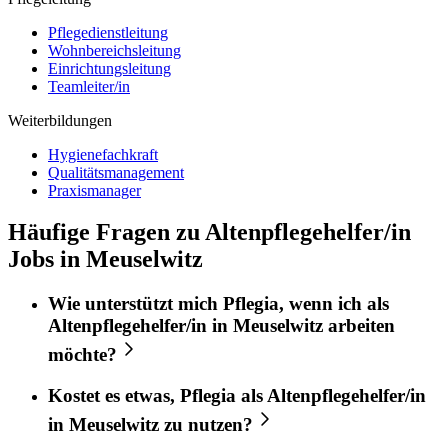
Pflegedienstleitung
Wohnbereichsleitung
Einrichtungsleitung
Teamleiter/in
Weiterbildungen
Hygienefachkraft
Qualitätsmanagement
Praxismanager
Häufige Fragen zu Altenpflegehelfer/in
Jobs in Meuselwitz
Wie unterstützt mich
Pflegia
, wenn ich als
Altenpflegehelfer/in
in
Meuselwitz
arbeiten
möchte?
Kostet es etwas,
Pflegia
als
Altenpflegehelfer/in
in
Meuselwitz
zu nutzen?