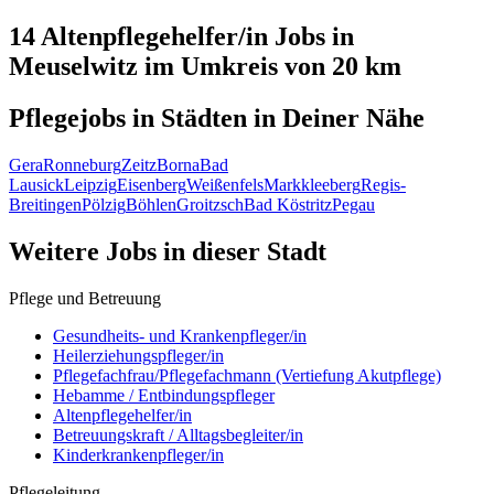
14 Altenpflegehelfer/in
Jobs in
Meuselwitz
im Umkreis von 20 km
Pflegejobs in
Städten
in Deiner Nähe
Gera
Ronneburg
Zeitz
Borna
Bad
Lausick
Leipzig
Eisenberg
Weißenfels
Markkleeberg
Regis-
Breitingen
Pölzig
Böhlen
Groitzsch
Bad Köstritz
Pegau
Weitere Jobs in
dieser Stadt
Pflege und Betreuung
Gesundheits- und Krankenpfleger/in
Heilerziehungspfleger/in
Pflegefachfrau/Pflegefachmann (Vertiefung Akutpflege)
Hebamme / Entbindungspfleger
Altenpflegehelfer/in
Betreuungskraft / Alltagsbegleiter/in
Kinderkrankenpfleger/in
Pflegeleitung