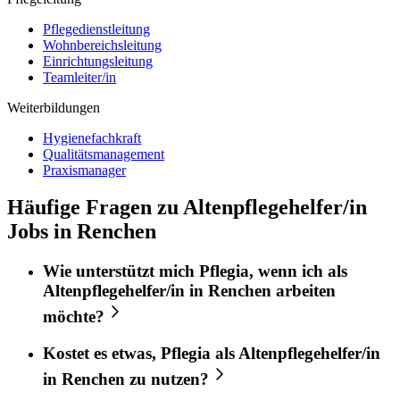
Pflegedienstleitung
Wohnbereichsleitung
Einrichtungsleitung
Teamleiter/in
Weiterbildungen
Hygienefachkraft
Qualitätsmanagement
Praxismanager
Häufige Fragen zu Altenpflegehelfer/in
Jobs in Renchen
Wie unterstützt mich
Pflegia
, wenn ich als
Altenpflegehelfer/in
in
Renchen
arbeiten
möchte?
Kostet es etwas,
Pflegia
als
Altenpflegehelfer/in
in
Renchen
zu nutzen?