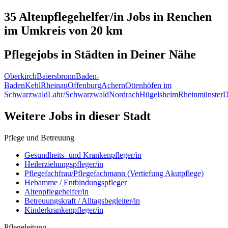
35 Altenpflegehelfer/in
Jobs in
Renchen
im Umkreis von 20 km
Pflegejobs in
Städten
in Deiner Nähe
Oberkirch
Baiersbronn
Baden-
Baden
Kehl
Rheinau
Offenburg
Achern
Ottenhöfen im
Schwarzwald
Lahr/Schwarzwald
Nordrach
Hügelsheim
Rheinmünster
D
Weitere Jobs in
dieser Stadt
Pflege und Betreuung
Gesundheits- und Krankenpfleger/in
Heilerziehungspfleger/in
Pflegefachfrau/Pflegefachmann (Vertiefung Akutpflege)
Hebamme / Entbindungspfleger
Altenpflegehelfer/in
Betreuungskraft / Alltagsbegleiter/in
Kinderkrankenpfleger/in
Pflegeleitung