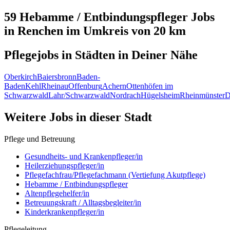
59 Hebamme / Entbindungspfleger
Jobs
in
Renchen
im Umkreis von 20 km
Pflegejobs in
Städten
in Deiner Nähe
Oberkirch
Baiersbronn
Baden-
Baden
Kehl
Rheinau
Offenburg
Achern
Ottenhöfen im
Schwarzwald
Lahr/Schwarzwald
Nordrach
Hügelsheim
Rheinmünster
D
Weitere Jobs in
dieser Stadt
Pflege und Betreuung
Gesundheits- und Krankenpfleger/in
Heilerziehungspfleger/in
Pflegefachfrau/Pflegefachmann (Vertiefung Akutpflege)
Hebamme / Entbindungspfleger
Altenpflegehelfer/in
Betreuungskraft / Alltagsbegleiter/in
Kinderkrankenpfleger/in
Pflegeleitung