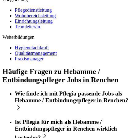
Pflegedienstleitung
Wohnbereichsleitung
Einrichtungsleitung
Teamleiter/in
Weiterbildungen
Hygienefachkraft
Qualitätsmanagement
Praxismanager
Häufige Fragen zu Hebamme /
Entbindungspfleger Jobs in Renchen
Wie finde ich mit
Pflegia
passende Jobs als
Hebamme / Entbindungspfleger
in
Renchen
?
Ist
Pflegia
für mich als
Hebamme /
Entbindungspfleger
in
Renchen
wirklich
kostenlos?