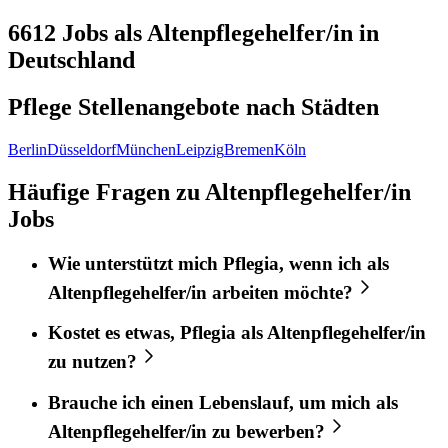
6612
Jobs als Altenpflegehelfer/in in
Deutschland
Pflege Stellenangebote nach
Städten
Berlin
Düsseldorf
München
Leipzig
Bremen
Köln
Häufige Fragen zu Altenpflegehelfer/in
Jobs
Wie unterstützt mich
Pflegia
, wenn ich als
Altenpflegehelfer/in
arbeiten möchte?
Kostet es etwas,
Pflegia
als
Altenpflegehelfer/in
zu nutzen?
Brauche ich einen Lebenslauf, um mich als
Altenpflegehelfer/in
zu bewerben?