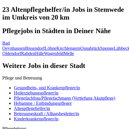
23 Altenpflegehelfer/in
Jobs in
Stemwede
im Umkreis von 20 km
Pflegejobs in
Städten
in Deiner Nähe
Bad
Oeynhausen
Bissendorf
Löhne
Kirchlengern
Osnabrück
Spenge
Lübbec
Oldendorf
Rahden
Hille
Wagenfeld
Melle
Weitere Jobs in
dieser Stadt
Pflege und Betreuung
Gesundheits- und Krankenpfleger/in
Heilerziehungspfleger/in
Pflegefachfrau/Pflegefachmann (Vertiefung Akutpflege)
Hebamme / Entbindungspfleger
Altenpflegehelfer/in
Betreuungskraft / Alltagsbegleiter/in
Kinderkrankenpfleger/in
Pflegeleitung