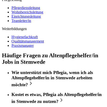
Pflegedienstleitung
Wohnbereichsleitung
Einrichtungsleitung
Teamleiter/in
Weiterbildungen
Hygienefachkraft
Qualitätsmanagement
Praxismanager
Häufige Fragen zu Altenpflegehelfer/in
Jobs in Stemwede
Wie unterstützt mich
Pflegia
, wenn ich als
Altenpflegehelfer/in
in
Stemwede
arbeiten
möchte?
Kostet es etwas,
Pflegia
als
Altenpflegehelfer/in
in
Stemwede
zu nutzen?