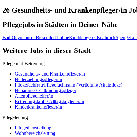
26 Gesundheits- und Krankenpfleger/in
Jo
Pflegejobs in
Städten
in Deiner Nähe
Bad Oeynhausen
Bissendorf
Löhne
Kirchlengern
Osnabrück
Spenge
Lü
Weitere Jobs in
dieser Stadt
Pflege und Betreuung
Gesundheits- und Krankenpfleger/in
Heilerziehungspfleger/in
Pflegefachfrau/Pflegefachmann (Vertiefung Akutpflege)
Hebamme / Entbindungspfleger
Altenpflegehelfer/in
Betreuungskraft / Alltagsbegleiter/in
Kinderkrankenpfleger/in
Pflegeleitung
Pflegedienstleitung
Wohnbereichsleitung