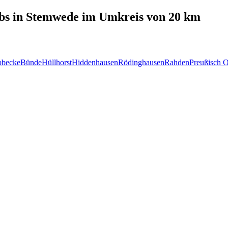
bs in
Stemwede
im Umkreis von 20 km
bbecke
Bünde
Hüllhorst
Hiddenhausen
Rödinghausen
Rahden
Preußisch O