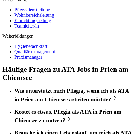
Pflegedienstleitung
Wohnbereichsleitung
Einrichtungsleitung
Teamleiter/in
Weiterbildungen
Hygienefachkraft
Qualitätsmanagement
Praxismanager
Häufige Fragen zu ATA Jobs in Prien am
Chiemsee
Wie unterstützt mich
Pflegia
, wenn ich als
ATA
in
Prien am Chiemsee
arbeiten möchte?
Kostet es etwas,
Pflegia
als
ATA
in
Prien am
Chiemsee
zu nutzen?
Brauche ich einen Lebenslauf, um mich als
ATA