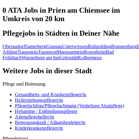
0 ATA
Jobs in
Prien am Chiemsee
im
Umkreis von 20 km
Pflegejobs in
Städten
in Deiner Nähe
Oberaudorf
Samerberg
Grassau
Unterwössen
Ruhpolding
Brannenburg
Aibling
Traunstein
Traunreut
Marquartstein
Rosenheim
Bad
Feilnbach
Wasserburg am Inn
Griesstätt
Kolbermoor
Weitere Jobs in
dieser Stadt
Pflege und Betreuung
Gesundheits- und Krankenpfleger/in
Heilerziehungspfleger/in
Pflegefachfrau/Pflegefachmann (Vertiefung Akutpflege)
Hebamme / Entbindungspfleger
Altenpflegehelfer/in
Betreuungskraft / Alltagsbegleiter/in
Kinderkrankenpfleger/in
Pflegeleitung