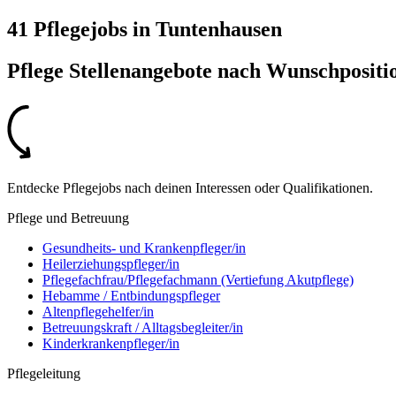
41 Pflegejobs
in
Tuntenhausen
Pflege Stellenangebote nach
Wunschpositi
Entdecke Pflegejobs nach deinen Interessen oder Qualifikationen.
Pflege und Betreuung
Gesundheits- und Krankenpfleger/in
Heilerziehungspfleger/in
Pflegefachfrau/Pflegefachmann (Vertiefung Akutpflege)
Hebamme / Entbindungspfleger
Altenpflegehelfer/in
Betreuungskraft / Alltagsbegleiter/in
Kinderkrankenpfleger/in
Pflegeleitung