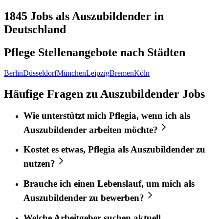
1845
Jobs als Auszubildender in
Deutschland
Pflege Stellenangebote nach
Städten
Berlin
Düsseldorf
München
Leipzig
Bremen
Köln
Häufige Fragen zu Auszubildender Jobs
Wie unterstützt mich
Pflegia
, wenn ich als
Auszubildender
arbeiten möchte?
Kostet es etwas,
Pflegia
als
Auszubildender
zu
nutzen?
Brauche ich einen Lebenslauf, um mich als
Auszubildender
zu bewerben?
Welche Arbeitgeber suchen aktuell