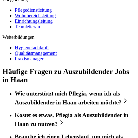
Pflegedienstleitung
Wohnbereichsleitung
Einrichtungsleitung
Teamleiter/in
Weiterbildungen
Hygienefachkraft
Qualitätsmanagement
Praxismanager
Häufige Fragen zu Auszubildender Jobs
in Haan
Wie unterstützt mich
Pflegia
, wenn ich als
Auszubildender
in
Haan
arbeiten möchte?
Kostet es etwas,
Pflegia
als
Auszubildender
in
Haan
zu nutzen?
Brauche ich einen Lebenslauf, um mich als