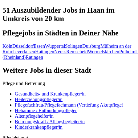
51 Auszubildender
Jobs in
Haan
im
Umkreis von 20 km
Pflegejobs in
Städten
in Deiner Nähe
Köln
Düsseldorf
Essen
Wuppertal
Solingen
Duisburg
Mülheim an der
Ruhr
Leverkusen
Hattingen
Neuss
Remscheid
Wermelskirchen
Pulheim
L
(Rheinland)
Ratingen
Weitere Jobs in
dieser Stadt
Pflege und Betreuung
Gesundheits- und Krankenpfleger/in
Heilerziehungspfleger/in
Pflegefachfrau/Pflegefachmann (Vertiefung Akutpflege)
Hebamme / Entbindungspfleger
Altenpflegehelfer/in
Betreuungskraft / Alltagsbegleiter/in
Kinderkrankenpfleger/in
Pflegeleitung