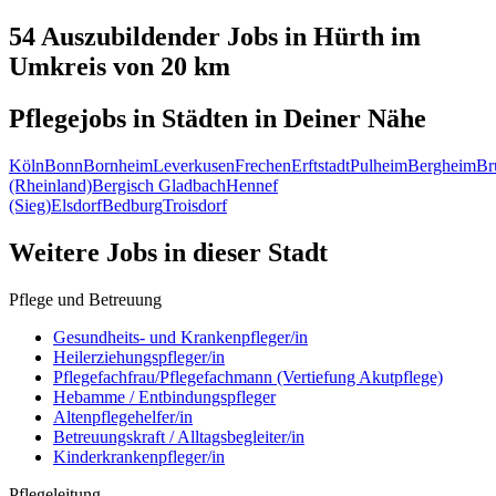
54 Auszubildender
Jobs in
Hürth
im
Umkreis von 20 km
Pflegejobs in
Städten
in Deiner Nähe
Köln
Bonn
Bornheim
Leverkusen
Frechen
Erftstadt
Pulheim
Bergheim
Br
(Rheinland)
Bergisch Gladbach
Hennef
(Sieg)
Elsdorf
Bedburg
Troisdorf
Weitere Jobs in
dieser Stadt
Pflege und Betreuung
Gesundheits- und Krankenpfleger/in
Heilerziehungspfleger/in
Pflegefachfrau/Pflegefachmann (Vertiefung Akutpflege)
Hebamme / Entbindungspfleger
Altenpflegehelfer/in
Betreuungskraft / Alltagsbegleiter/in
Kinderkrankenpfleger/in
Pflegeleitung