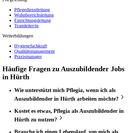
Pflegedienstleitung
Wohnbereichsleitung
Einrichtungsleitung
Teamleiter/in
Weiterbildungen
Hygienefachkraft
Qualitätsmanagement
Praxismanager
Häufige Fragen zu Auszubildender Jobs
in Hürth
Wie unterstützt mich
Pflegia
, wenn ich als
Auszubildender
in
Hürth
arbeiten möchte?
Kostet es etwas,
Pflegia
als
Auszubildender
in
Hürth
zu nutzen?
Brauche ich einen Lebenslauf, um mich als