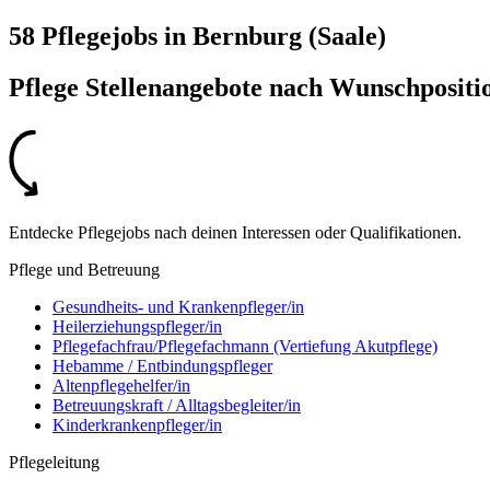
58 Pflegejobs
in
Bernburg (Saale)
Pflege Stellenangebote nach
Wunschpositi
Entdecke Pflegejobs nach deinen Interessen oder Qualifikationen.
Pflege und Betreuung
Gesundheits- und Krankenpfleger/in
Heilerziehungspfleger/in
Pflegefachfrau/Pflegefachmann (Vertiefung Akutpflege)
Hebamme / Entbindungspfleger
Altenpflegehelfer/in
Betreuungskraft / Alltagsbegleiter/in
Kinderkrankenpfleger/in
Pflegeleitung