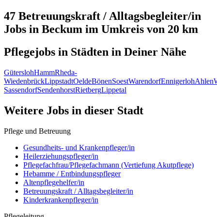
47 Betreuungskraft / Alltagsbegleiter/in
Jobs in
Beckum
im Umkreis von 20 km
Pflegejobs in
Städten
in Deiner Nähe
Gütersloh
Hamm
Rheda-
Wiedenbrück
Lippstadt
Oelde
Bönen
Soest
Warendorf
Ennigerloh
Ahlen
Sassendorf
Sendenhorst
Rietberg
Lippetal
Weitere Jobs in
dieser Stadt
Pflege und Betreuung
Gesundheits- und Krankenpfleger/in
Heilerziehungspfleger/in
Pflegefachfrau/Pflegefachmann (Vertiefung Akutpflege)
Hebamme / Entbindungspfleger
Altenpflegehelfer/in
Betreuungskraft / Alltagsbegleiter/in
Kinderkrankenpfleger/in
Pflegeleitung