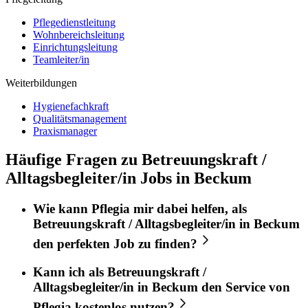
Pflegedienstleitung
Wohnbereichsleitung
Einrichtungsleitung
Teamleiter/in
Weiterbildungen
Hygienefachkraft
Qualitätsmanagement
Praxismanager
Häufige Fragen zu Betreuungskraft /
Alltagsbegleiter/in Jobs in Beckum
Wie kann
Pflegia
mir dabei helfen, als
Betreuungskraft / Alltagsbegleiter/in
in
Beckum
den perfekten
Job
zu finden?
Kann ich als
Betreuungskraft /
Alltagsbegleiter/in
in
Beckum
den Service von
Pflegia
kostenlos nutzen?