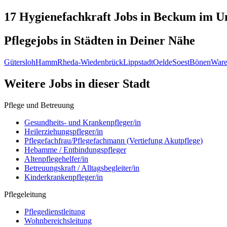
17 Hygienefachkraft
Jobs in
Beckum
im Um
Pflegejobs in
Städten
in Deiner Nähe
Gütersloh
Hamm
Rheda-Wiedenbrück
Lippstadt
Oelde
Soest
Bönen
Ware
Weitere Jobs in
dieser Stadt
Pflege und Betreuung
Gesundheits- und Krankenpfleger/in
Heilerziehungspfleger/in
Pflegefachfrau/Pflegefachmann (Vertiefung Akutpflege)
Hebamme / Entbindungspfleger
Altenpflegehelfer/in
Betreuungskraft / Alltagsbegleiter/in
Kinderkrankenpfleger/in
Pflegeleitung
Pflegedienstleitung
Wohnbereichsleitung