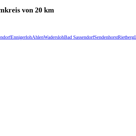
kreis von 20 km
ndorf
Ennigerloh
Ahlen
Wadersloh
Bad Sassendorf
Sendenhorst
Rietberg