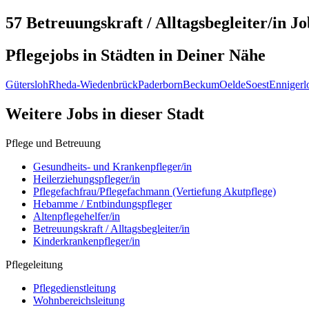
57 Betreuungskraft / Alltagsbegleiter/in
Jo
Pflegejobs in
Städten
in Deiner Nähe
Gütersloh
Rheda-Wiedenbrück
Paderborn
Beckum
Oelde
Soest
Ennigerl
Weitere Jobs in
dieser Stadt
Pflege und Betreuung
Gesundheits- und Krankenpfleger/in
Heilerziehungspfleger/in
Pflegefachfrau/Pflegefachmann (Vertiefung Akutpflege)
Hebamme / Entbindungspfleger
Altenpflegehelfer/in
Betreuungskraft / Alltagsbegleiter/in
Kinderkrankenpfleger/in
Pflegeleitung
Pflegedienstleitung
Wohnbereichsleitung