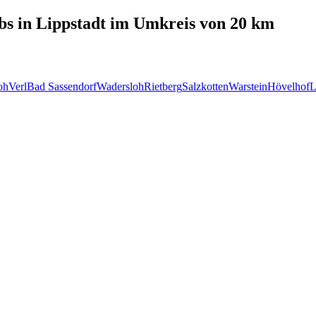
bs in
Lippstadt
im Umkreis von 20 km
oh
Verl
Bad Sassendorf
Wadersloh
Rietberg
Salzkotten
Warstein
Hövelhof
L