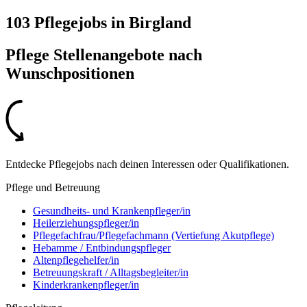
103 Pflegejobs
in
Birgland
Pflege Stellenangebote nach
Wunschpositionen
Entdecke Pflegejobs nach deinen Interessen oder Qualifikationen.
Pflege und Betreuung
Gesundheits- und Krankenpfleger/in
Heilerziehungspfleger/in
Pflegefachfrau/Pflegefachmann (Vertiefung Akutpflege)
Hebamme / Entbindungspfleger
Altenpflegehelfer/in
Betreuungskraft / Alltagsbegleiter/in
Kinderkrankenpfleger/in