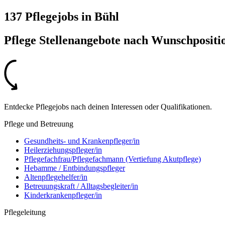
137 Pflegejobs
in
Bühl
Pflege Stellenangebote nach
Wunschpositi
Entdecke Pflegejobs nach deinen Interessen oder Qualifikationen.
Pflege und Betreuung
Gesundheits- und Krankenpfleger/in
Heilerziehungspfleger/in
Pflegefachfrau/Pflegefachmann (Vertiefung Akutpflege)
Hebamme / Entbindungspfleger
Altenpflegehelfer/in
Betreuungskraft / Alltagsbegleiter/in
Kinderkrankenpfleger/in
Pflegeleitung