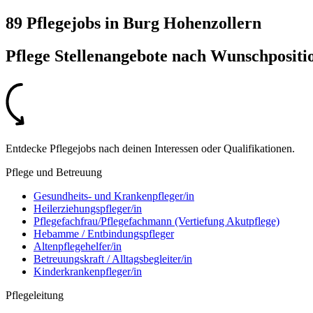
89 Pflegejobs
in
Burg Hohenzollern
Pflege Stellenangebote nach
Wunschpositi
Entdecke Pflegejobs nach deinen Interessen oder Qualifikationen.
Pflege und Betreuung
Gesundheits- und Krankenpfleger/in
Heilerziehungspfleger/in
Pflegefachfrau/Pflegefachmann (Vertiefung Akutpflege)
Hebamme / Entbindungspfleger
Altenpflegehelfer/in
Betreuungskraft / Alltagsbegleiter/in
Kinderkrankenpfleger/in
Pflegeleitung