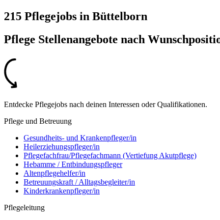
215 Pflegejobs
in
Büttelborn
Pflege Stellenangebote nach
Wunschpositi
Entdecke Pflegejobs nach deinen Interessen oder Qualifikationen.
Pflege und Betreuung
Gesundheits- und Krankenpfleger/in
Heilerziehungspfleger/in
Pflegefachfrau/Pflegefachmann (Vertiefung Akutpflege)
Hebamme / Entbindungspfleger
Altenpflegehelfer/in
Betreuungskraft / Alltagsbegleiter/in
Kinderkrankenpfleger/in
Pflegeleitung